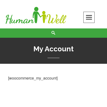
Skip
to
content
Search
My Account
[woocommerce_my_account]