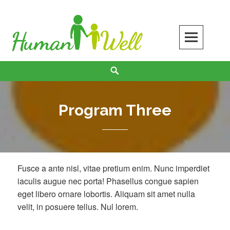
Skip
to
content
Search
Program Three
Fusce a ante nisl, vitae pretium enim. Nunc imperdiet
iaculis augue nec porta! Phasellus congue sapien
eget libero ornare lobortis. Aliquam sit amet nulla
velit, in posuere tellus. Nul lorem.